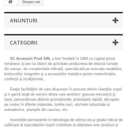
Despre noi
ANUNȚURI
CATEGORII
SC Accesorii Prod SRL
a fost fondată în 1994 cu capital privat
românesc şi are ca obiect de activitate producerea de obiecte turnate
din zamac, de complexitate ridicată, specializată pe execuţia medaliilor,
brelocurilor, insignelor şi a accesoriilor metalice pentru marochinărie,
confecţii şi incălţăminte.
Graţie facilităţilor de care dispunem în prezent oferim clienţilor noştri
şi o gamă largă de servicii dintre care amintim: gravura mecanică şi
laser, personalizare obiecte promoţionale, prototipare rapidă, decupare
pe contor în diferite materiale, timbre seci, etichete industriale şi
autoadezive, ştampile din cauciuc, etc.
Investiţiile permanente în tehnologia de ultima ora şi gradul ridicat de
calificare al specialiştilor noştri contribuie la obţinerea unor produse şi