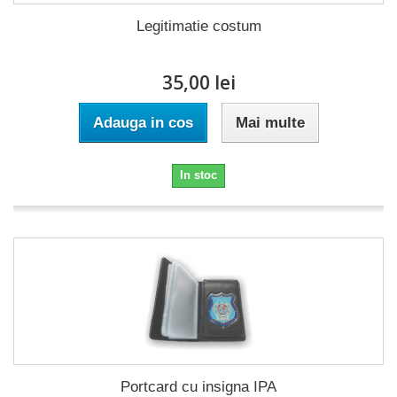
Legitimatie costum
35,00 lei
Adauga in cos
Mai multe
In stoc
Portcard cu insigna IPA