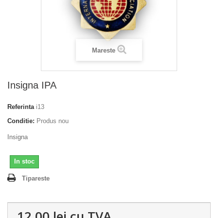
Mareste
Insigna IPA
Referinta
i13
Conditie:
Produs nou
Insigna
In stoc
Tipareste
12,00 lei
cu TVA